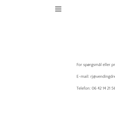
Gå
til
MENU
indhold
For spørgsmål eller p
E-mail: rj@vendingd
Telefon: 06 42 14 21 5