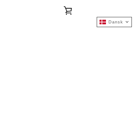
SE
Dansk
INDKØBSKURV